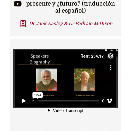
presente y ¿futuro? (traducción
al español)
Dr Jack Easley & Dr Padraic M Dixon