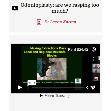
Odontoplasty: are we rasping too
much?
Dr Leena Karma