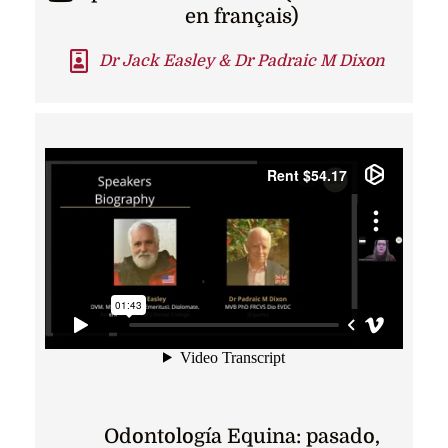
en français)
Dr Jack Easley & Dr Padraic M Dixon
Odontología Equina: pasado,