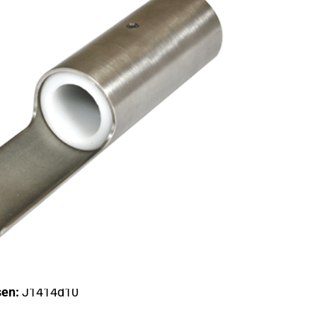
 ERGONÓMICO PARA
FRESAS 06S
320,00
$
DESCRIPCIÓN
pecialmente desarrollado para profesionales que buscan
asiento de broca o fresa angular.
ornillo de fijación incluido
sen:
J1414d10