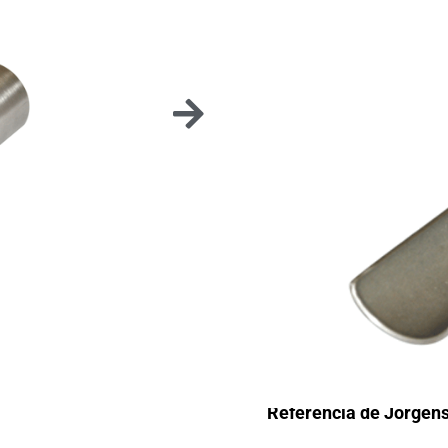
MANGO
Este mango ha sido es
un mejor agarre en su 
Muy fácil de instalar - T
Referencia de Jorgen