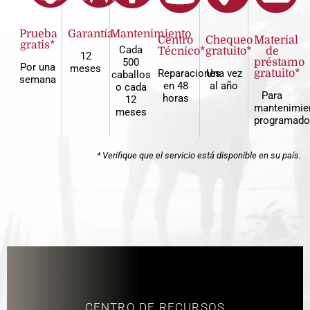
Prueba
Garantía
Mantenimiento
Centro
Chequeo
Material
gratis*
Cada
Técnico*
gratuito*
de
12
500
préstamo
Por una
meses
Reparaciones
Una vez
gratuito*
caballos
semana
en 48
al año
o cada
Para
horas
12
mantenimie
meses
programado
* Verifique que el servicio está disponible en su país.
CENTRO DE RECURSOS