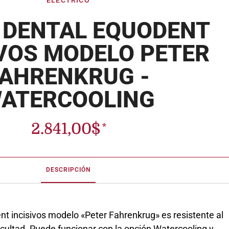
ELÉCTRICO
 DENTAL EQUODENT
IVOS MODELO PETER
FAHRENKRUG -
ATERCOOLING
2.841,00
$
DESCRIPCIÓN
nt incisivos modelo «Peter Fahrenkrug» es resistente al
ficultad. Puede funcionar con la opción Watercooling y