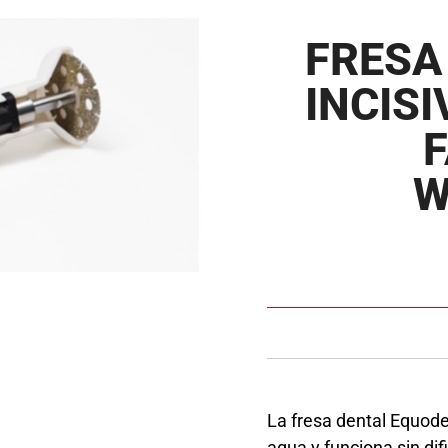
FRESA
INCIS
W
La fresa dental Equode
agua y funciona sin di