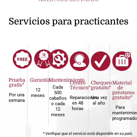
Servicios para practicantes
Prueba
Garantía
Mantenimiento
Centro
Chequeo
Material
gratis*
Cada
Técnico*
gratuito*
de
12
500
préstamo
Por una
meses
Reparaciones
Una vez
gratuito*
caballos
semana
en 48
al año
o cada
Para
horas
12
mantenimie
meses
programado
* Verifique que el servicio está disponible en su país.