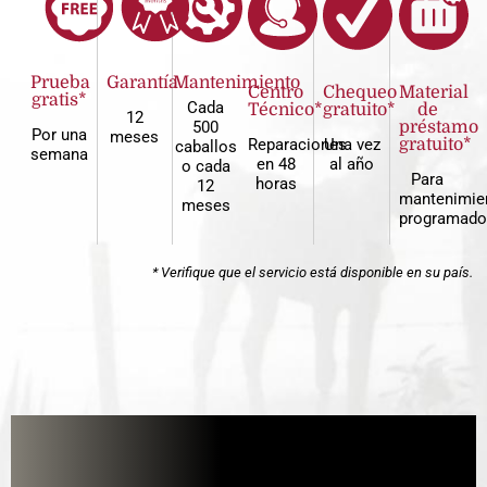
Prueba
Garantía
Mantenimiento
Centro
Chequeo
Material
gratis*
Cada
Técnico*
gratuito*
de
12
500
préstamo
Por una
meses
Reparaciones
Una vez
gratuito*
caballos
semana
en 48
al año
o cada
Para
horas
12
mantenimie
meses
programado
* Verifique que el servicio está disponible en su país.