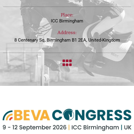
Place:
ICC Birmingham
Address:
8 Centenary Sq, Birmingham B1 2EA, United-Kingdom